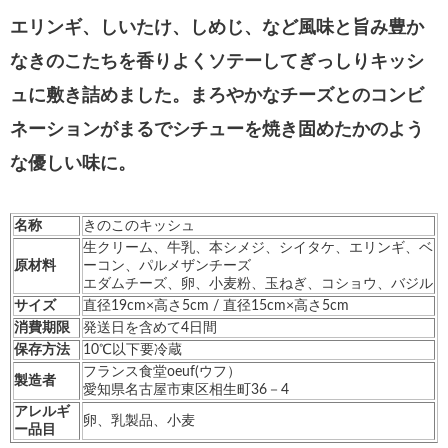
エリンギ、しいたけ、しめじ、など風味と旨み豊か
なきのこたちを香りよくソテーしてぎっしりキッシ
ュに敷き詰めました。まろやかなチーズとのコンビ
ネーションがまるでシチューを焼き固めたかのよう
な優しい味に。
名称
きのこのキッシュ
生クリーム、牛乳、本シメジ、シイタケ、エリンギ、ベ
原材料
ーコン、パルメザンチーズ
エダムチーズ、卵、小麦粉、玉ねぎ、コショウ、バジル
サイズ
直径19cm×高さ5cm /
直径15cm×高さ5cm
消費期限
発送日を含めて4日間
保存方法
10℃以下要冷蔵
フランス食堂oeuf(ウフ）
製造者
愛知県名古屋市東区相生町36－4
アレルギ
卵、乳製品、小麦
ー品目