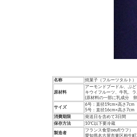
名称
焼菓子（フルーツタルト）
アーモンドプードル、ぶど
原材料
キウイフルーツ、牛乳、ラ
(原材料の一部に乳成分 
6号：直径19cm×高さ7cm
サイズ
5号：直径16cm×高さ7cm
消費期限
発送日を含めて3日間
保存方法
10℃以下要冷蔵
フランス食堂oeuf(ウフ）
製造者
愛知県名古屋市東区相生町3