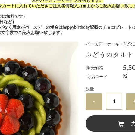
無料バースデーサービスが付きます。
をカートに入れていただきご注文者情報入力画面からご記入お願い致し
では無料です）
日など）
なく用途がバースデーの場合はhappybirthday記載のチョコプレー
の文字数でご記入お願い致します。
バースデーケーキ・記念
ぶどうのタルト
5,5
販売価格
92
商品コード
数量
-