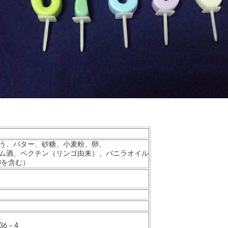
う、バター、砂糖、小麦粉、卵、
ム酒、ペクチン（リンゴ由来）、バニラオイル
卵を含む）
6－4